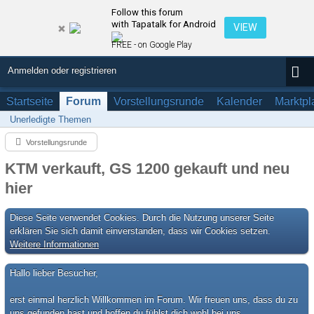
Follow this forum
with Tapatalk for Android
VIEW
FREE - on Google Play
Anmelden oder registrieren
Startseite
Forum
Vorstellungsrunde
Kalender
Marktpl
Unerledigte Themen
Vorstellungsrunde
KTM verkauft, GS 1200 gekauft und neu
hier
Diese Seite verwendet Cookies. Durch die Nutzung unserer Seite
erklären Sie sich damit einverstanden, dass wir Cookies setzen.
Weitere Informationen
Hallo lieber Besucher,
erst einmal herzlich Willkommen im Forum. Wir freuen uns, dass du zu
uns gefunden hast und hoffen du fühlst dich wohl bei uns.