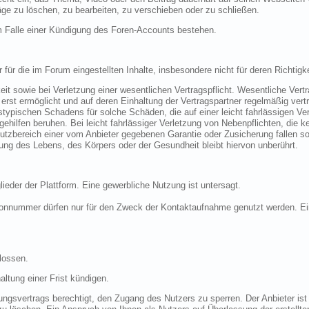
ge zu löschen, zu bearbeiten, zu verschieben oder zu schließen.
m Falle einer Kündigung des Foren-Accounts bestehen.
ür die im Forum eingestellten Inhalte, insbesondere nicht für deren Richtigkei
eit sowie bei Verletzung einer wesentlichen Vertragspflicht. Wesentliche Vertr
st ermöglicht und auf deren Einhaltung der Vertragspartner regelmäßig vertr
typischen Schadens für solche Schäden, die auf einer leicht fahrlässigen Ver
gehilfen beruhen. Bei leicht fahrlässiger Verletzung von Nebenpflichten, die ke
chutzbereich einer vom Anbieter gegebenen Garantie oder Zusicherung fallen s
ng des Lebens, des Körpers oder der Gesundheit bleibt hiervon unberührt.
lieder der Plattform. Eine gewerbliche Nutzung ist untersagt.
onnummer dürfen nur für den Zweck der Kontaktaufnahme genutzt werden. Eine
lossen.
ltung einer Frist kündigen.
gsvertrags berechtigt, den Zugang des Nutzers zu sperren. Der Anbieter ist be