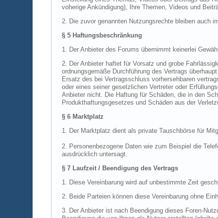
voherige Ankündigung), Ihre Themen, Videos und Beiträ
2. Die zuvor genannten Nutzungsrechte bleiben auch i
§ 5 Haftungsbeschränkung
1. Der Anbieter des Forums übernimmt keinerlei Gewähr f
2. Der Anbieter haftet für Vorsatz und grobe Fahrlässigk
ordnungsgemäße Durchführung des Vertrags überhaupt er
Ersatz des bei Vertragsschluss vorhersehbaren vertrags
oder eines seiner gesetzlichen Vertreter oder Erfüllungs
Anbieter nicht. Die Haftung für Schäden, die in den S
Produkthaftungsgesetzes und Schäden aus der Verletzu
§ 6
Marktplatz
1. Der Marktplatz dient als private Tauschbörse für Mitg
2. Personenbezogene Daten wie zum Beispiel die Telef
ausdrücklich untersagt.
§ 7
Laufzeit / Beendigung des Vertrags
1. Diese Vereinbarung wird auf unbestimmte Zeit gesch
2. Beide Parteien können diese Vereinbarung ohne Einha
3. Der Anbieter ist nach Beendigung dieses Foren-Nutzun