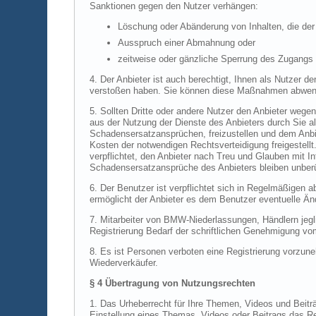
Sanktionen gegen den Nutzer verhängen:
Löschung oder Abänderung von Inhalten, die der 
Ausspruch einer Abmahnung oder
zeitweise oder gänzliche Sperrung des Zugang
4. Der Anbieter ist auch berechtigt, Ihnen als Nutzer 
verstoßen haben. Sie können diese Maßnahmen abwend
5. Sollten Dritte oder andere Nutzer den Anbieter wege
aus der Nutzung der Dienste des Anbieters durch Sie als
Schadensersatzansprüchen, freizustellen und dem Anbi
Kosten der notwendigen Rechtsverteidigung freigestellt
verpflichtet, den Anbieter nach Treu und Glauben mit I
Schadensersatzansprüche des Anbieters bleiben unberüh
6. Der Benutzer ist verpflichtet sich in Regelmäßig
ermöglicht der Anbieter es dem Benutzer eventuelle Ä
7. Mitarbeiter von BMW-Niederlassungen, Händlern jeg
Registrierung Bedarf der schriftlichen Genehmigung v
8. Es ist Personen verboten eine Registrierung vorzun
Wiederverkäufer.
§ 4 Übertragung von Nutzungsrechten
1. Das Urheberrecht für Ihre Themen, Videos und Beiträ
Einstellung eines Themas, Videos oder Beitrags das Re