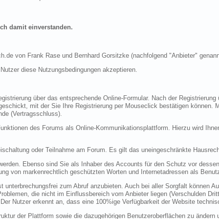
ich damit einverstanden.
de von Frank Rase und Bernhard Gorsitzke (nachfolgend "Anbieter" genann
s Nutzer diese Nutzungsbedingungen akzeptieren.
d
Registrierung über das entsprechende Online-Formular. Nach der Registrieru
geschickt, mit der Sie Ihre Registrierung per Mouseclick bestätigen können. M
nde (Vertragsschluss).
unktionen des Forums als Online-Kommunikationsplattform. Hierzu wird Ihnen 
eischaltung oder Teilnahme am Forum. Es gilt das uneingeschränkte Hausrech
t werden. Ebenso sind Sie als Inhaber des Accounts für den Schutz vor desse
dung von markenrechtlich geschützten Worten und Internetadressen als Benut
t unterbrechungsfrei zum Abruf anzubieten. Auch bei aller Sorgfalt können Au
blemen, die nicht im Einflussbereich vom Anbieter liegen (Verschulden Dritte
. Der Nutzer erkennt an, dass eine 100%ige Verfügbarkeit der Website technisch
Struktur der Plattform sowie die dazugehörigen Benutzeroberflächen zu ändern 