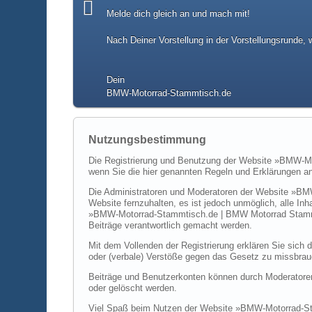
Melde dich gleich an und mach mit!
Nach Deiner Vorstellung in der Vorstellungsrunde, 
Dein
BMW-Motorrad-Stammtisch.de
Nutzungsbestimmung
Die Registrierung und Benutzung der Website »BMW-Mo
wenn Sie die hier genannten Regeln und Erklärungen an
Die Administratoren und Moderatoren der Website »B
Website fernzuhalten, es ist jedoch unmöglich, alle In
»BMW-Motorrad-Stammtisch.de | BMW Motorrad Stammtis
Beiträge verantwortlich gemacht werden.
Mit dem Vollenden der Registrierung erklären Sie sich 
oder (verbale) Verstöße gegen das Gesetz zu missbra
Beiträge und Benutzerkonten können durch Moderatoren 
oder gelöscht werden.
Viel Spaß beim Nutzen der Website »BMW-Motorrad-S