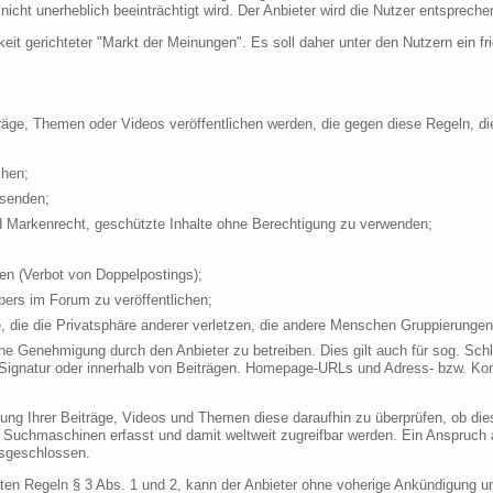
icht unerheblich beeinträchtigt wird. Der Anbieter wird die Nutzer entsprech
keit gerichteter "Markt der Meinungen". Es soll daher unter den Nutzern ein f
iträge, Themen oder Videos veröffentlichen werden, die gegen diese Regeln, d
chen;
rsenden;
d Markenrecht, geschützte Inhalte ohne Berechtigung zu verwenden;
en (Verbot von Doppelpostings);
bers im Forum zu veröffentlichen;
 die die Privatsphäre anderer verletzen, die andere Menschen Gruppierungen, 
he Genehmigung durch den Anbieter zu betreiben. Dies gilt auch für sog. Sch
Signatur oder innerhalb von Beiträgen. Homepage-URLs und Adress- bzw. Kon
ichung Ihrer Beiträge, Videos und Themen diese daraufhin zu überprüfen, ob die
 Suchmaschinen erfasst und damit weltweit zugreifbar werden. Ein Anspruch 
usgeschlossen.
ten Regeln § 3 Abs. 1 und 2, kann der Anbieter ohne voherige Ankündigung u