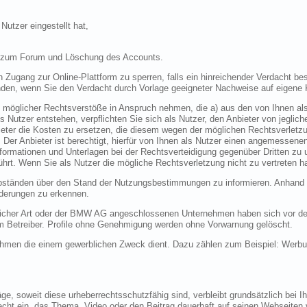
Nutzer eingestellt hat,
s zum Forum und Löschung des Accounts.
den Zugang zur Online-Plattform zu sperren, falls ein hinreichender Verdacht
en, wenn Sie den Verdacht durch Vorlage geeigneter Nachweise auf eigene 
n möglicher Rechtsverstöße in Anspruch nehmen, die a) aus den von Ihnen als N
 Nutzer entstehen, verpflichten Sie sich als Nutzer, den Anbieter von jeglic
eter die Kosten zu ersetzen, die diesem wegen der möglichen Rechtsverletzu
. Der Anbieter ist berechtigt, hierfür von Ihnen als Nutzer einen angemessene
nformationen und Unterlagen bei der Rechtsverteidigung gegenüber Dritten zu
rt. Wenn Sie als Nutzer die mögliche Rechtsverletzung nicht zu vertreten ha
en abständen über den Stand der Nutzungsbestimmungen zu informieren. Anh
nderungen zu erkennen.
licher Art oder der BMW AG angeschlossenen Unternehmen haben sich vor der
om Betreiber. Profile ohne Genehmigung werden ohne Vorwarnung gelöscht.
ehmen die einem gewerblichen Zweck dient. Dazu zählen zum Beispiel: Werbun
ge, soweit diese urheberrechtsschutzfähig sind, verbleibt grundsätzlich bei 
cht ein, das Thema, Video oder den Beitrag dauerhaft auf seinen Webseiten 