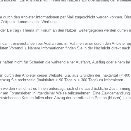
 zu löschen. Ein Anspruch von Ihnen als Nutzers auf Überlassung der erstellt
hm durch den Anbieter Informationen per Mail zugeschickt werden können. Die
 Zeitpunkt kommerzielle Werbung.
oder Beitrag / Thema im Forum an den Nutzer weitergegeben werden dürfen nic
ch damit einverstanden bei Ausfahrten, im Rahmen einer durch den Anbieter org
oluten Vorrang!!). Nähere Informationen finden Sie in der Nachricht direkt nach
 haften nicht für Schäden die während einer Ausfahrt, Ausflug oder einem im 
durch den Anbieter dieser Website, u.a. aus Gründen der Inaktivität (< 400 
enzug Sie rechtzeitig (Inaktivität < 90 Tage & < 300 Tage) zu Informieren.
werden / sind, ist es Ihnen untersagt, sich ohne ausdrückliche Zustimmung 
ter am Forumsleben in irgendeiner Weise teilzunehmen. Eine Zuwiderhandlung
tstehenden Kosten fallen ohne Abzug der betroffenden Person (Nutzer) zu la