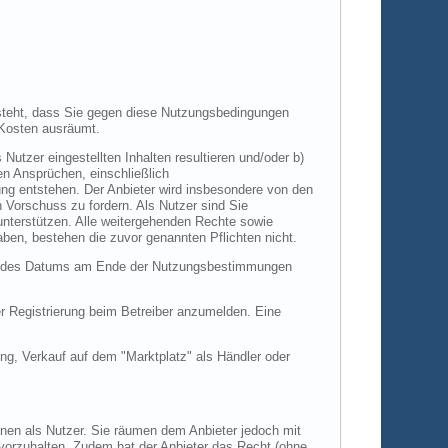
 besteht, dass Sie gegen diese Nutzungsbedingungen
Kosten ausräumt.
utzer eingestellten Inhalten resultieren und/oder b)
hen Ansprüchen, einschließlich
ng entstehen. Der Anbieter wird insbesondere von den
n Vorschuss zu fordern. Als Nutzer sind Sie
 unterstützen. Alle weitergehenden Rechte sowie
ben, bestehen die zuvor genannten Pflichten nicht.
and des Datums am Ende der Nutzungsbestimmungen
 Registrierung beim Betreiber anzumelden. Eine
g, Verkauf auf dem "Marktplatz" als Händler oder
Ihnen als Nutzer. Sie räumen dem Anbieter jedoch mit
vorzuhalten. Zudem hat der Anbieter das Recht (ohne