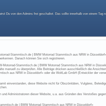
wirst Du von den Admins frei geschaltet. Das sollte innerhalb von einem Tag n
torrad-Stammtisch.de | BMW Motorrad Stammtisch aus NRW in Düsseldorf« si
erkennen. Danach können Sie sich registrieren.
MW-Motorrad-Stammtisch.de | BMW Motorrad Stammtisch aus NRW in Düsseldo
halte manuell zu überprüfen. Alle Beiträge drücken ausschließlich die Ansicht
ch aus NRW in Düsseldorf« oder die WoltLab GmbH (Entwickler der verwende
damit einverstanden, diese Website nicht für Obszönitäten, Vulgäres, Beleidi
uchen.
und Administratoren dieser Website, u.a. aus Gründen des Verstoßes gegen d
tammtisch.de | BMW Motorrad Stammtisch aus NRW in Düsseldorf«