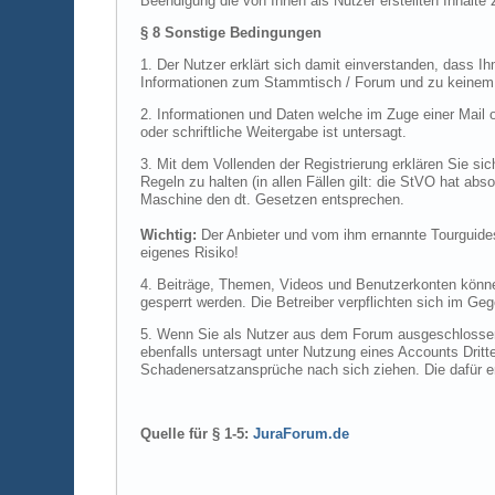
Beendigung die von Ihnen als Nutzer erstellten Inhalte
§ 8 Sonstige Bedingungen
1. Der Nutzer erklärt sich damit einverstanden, dass I
Informationen zum Stammtisch / Forum und zu keinem
2. Informationen und Daten welche im Zuge einer Mail 
oder schriftliche Weitergabe ist untersagt.
3. Mit dem Vollenden der Registrierung erklären Sie si
Regeln zu halten (in allen Fällen gilt: die StVO hat abs
Maschine den dt. Gesetzen entsprechen.
Wichtig:
Der Anbieter und vom ihm ernannte Tourguides
eigenes Risiko!
4. Beiträge, Themen, Videos und Benutzerkonten können 
gesperrt werden. Die Betreiber verpflichten sich im Geg
5. Wenn Sie als Nutzer aus dem Forum ausgeschlossen 
ebenfalls untersagt unter Nutzung eines Accounts Drit
Schadenersatzansprüche nach sich ziehen. Die dafür en
Quelle für § 1-5:
JuraForum.de