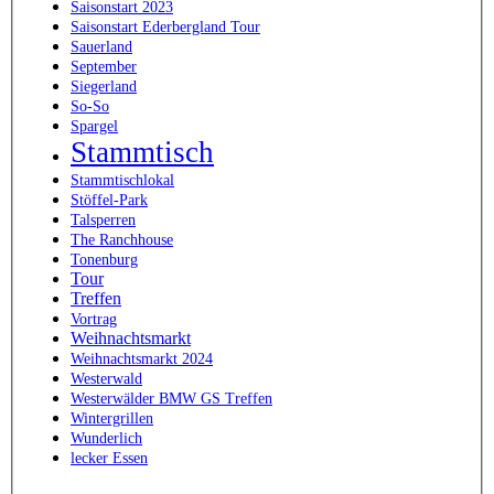
Saisonstart 2023
Saisonstart Ederbergland Tour
Sauerland
September
Siegerland
So-So
Spargel
Stammtisch
Stammtischlokal
Stöffel-Park
Talsperren
The Ranchhouse
Tonenburg
Tour
Treffen
Vortrag
Weihnachtsmarkt
Weihnachtsmarkt 2024
Westerwald
Westerwälder BMW GS Treffen
Wintergrillen
Wunderlich
lecker Essen