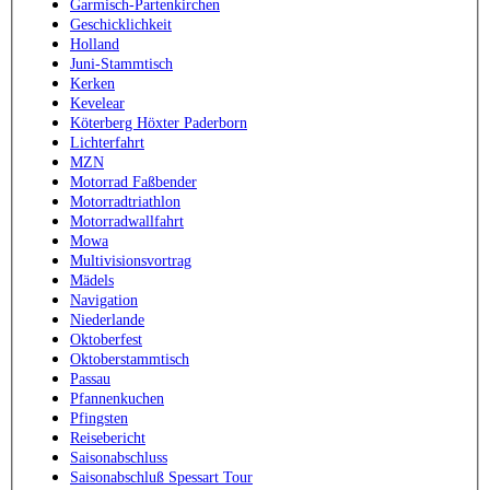
Garmisch-Partenkirchen
Geschicklichkeit
Holland
Juni-Stammtisch
Kerken
Kevelear
Köterberg Höxter Paderborn
Lichterfahrt
MZN
Motorrad Faßbender
Motorradtriathlon
Motorradwallfahrt
Mowa
Multivisionsvortrag
Mädels
Navigation
Niederlande
Oktoberfest
Oktoberstammtisch
Passau
Pfannenkuchen
Pfingsten
Reisebericht
Saisonabschluss
Saisonabschluß Spessart Tour