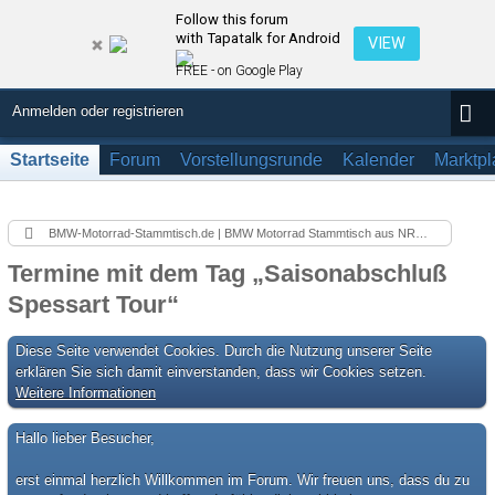
Follow this forum
with Tapatalk for Android
VIEW
FREE - on Google Play
Anmelden oder registrieren
Startseite
Forum
Vorstellungsrunde
Kalender
Marktpl
BMW-Motorrad-Stammtisch.de | BMW Motorrad Stammtisch aus NRW in Düsseldorf
Termine mit dem Tag „Saisonabschluß
Spessart Tour“
Diese Seite verwendet Cookies. Durch die Nutzung unserer Seite
erklären Sie sich damit einverstanden, dass wir Cookies setzen.
Weitere Informationen
Hallo lieber Besucher,
erst einmal herzlich Willkommen im Forum. Wir freuen uns, dass du zu