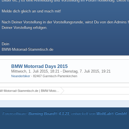
Bilder etc.) ist eine Anmeldung und Vorstellung im Forum notwendig. Diese is
Melde dich gleich an und mach mit!
Nach Deiner Vorstellung in der Vorstellungsrunde, wirst Du von den Admins f
Deiner Vorstellung erfolgen.
Dein
BMW-Motorrad-Stammtisch.de
BMW Motorrad Days 2015
Mittwoch, 1. Juli 2015, 18:21 - Dienstag, 7. Juli 2015, 19:21
Neanderbiker
- 82467 Garmisch-Partenkirchen
otorrad-Stammtisch.de | BMW Motorrad Stammtisch aus NRW in Düsseldorf
Forensoftware:
Burning Board® 4.1.21
, entwickelt von
WoltLab® GmbH