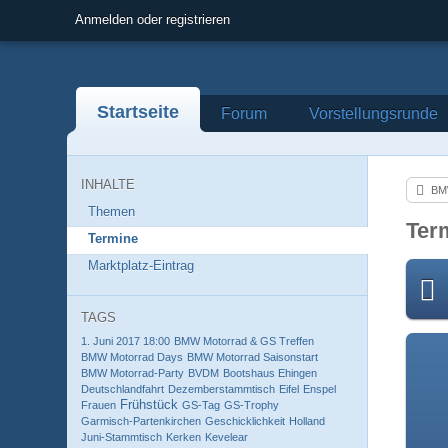
Anmelden oder registrieren
Startseite
Forum
Vorstellungsrunde
INHALTE
BMW-M
Themen
Ter
Termine
Marktplatz-Eintrag
TAGS
1. Juni 2017 18:00
BMW Motorrad & GS Treffen
BMW Motorrad Days
BMW Motorrad Saisonstart
BMW Motorrad-Party
BVDM
Bootshaus Ehingen
Deutschlandfahrt
Dezemberstammtisch
Eifel
Enspel
Frühstück
Frauen
GS-Tag
GS-Trophy
Garmisch-Partenkirchen
Geschicklichkeit
Holland
Juni-Stammtisch
Kerken
Kevelear