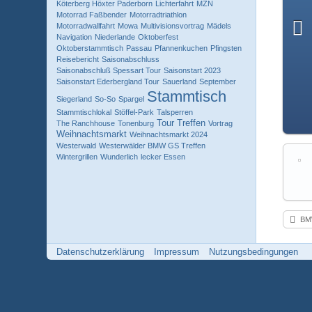
Köterberg Höxter Paderborn
Lichterfahrt
MZN
Motorrad Faßbender
Motorradtriathlon
Motorradwallfahrt
Mowa
Multivisionsvortrag
Mädels
Navigation
Niederlande
Oktoberfest
Oktoberstammtisch
Passau
Pfannenkuchen
Pfingsten
Reisebericht
Saisonabschluss
Saisonabschluß Spessart Tour
Saisonstart 2023
Saisonstart Ederbergland Tour
Sauerland
September
Stammtisch
Siegerland
So-So
Spargel
Stammtischlokal
Stöffel-Park
Talsperren
Tour
Treffen
The Ranchhouse
Tonenburg
Vortrag
Weihnachtsmarkt
Weihnachtsmarkt 2024
Westerwald
Westerwälder BMW GS Treffen
Wintergrillen
Wunderlich
lecker Essen
BMW-M
Datenschutzerklärung
Impressum
Nutzungsbedingungen